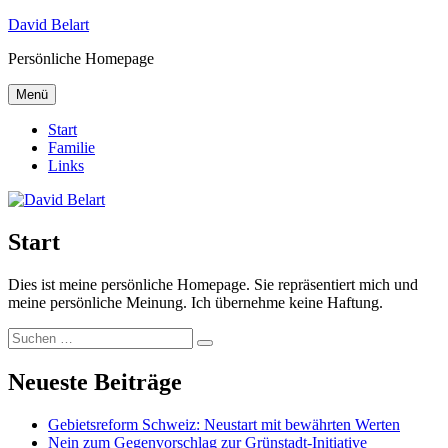
Zum
David Belart
Inhalt
Persönliche Homepage
springen
Menü
Start
Familie
Links
Start
Dies ist meine persönliche Homepage. Sie repräsentiert mich und
meine persönliche Meinung. Ich übernehme keine Haftung.
Suche
Suchen
nach:
Neueste Beiträge
Gebietsreform Schweiz: Neustart mit bewährten Werten
Nein zum Gegenvorschlag zur Grünstadt-Initiative